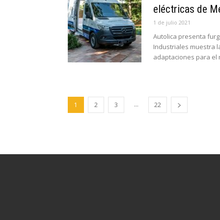
eléctricas de 
1 de julio 2021
Autolica presenta furg
Industriales muestra 
adaptaciones para el 
...
1
2
3
22