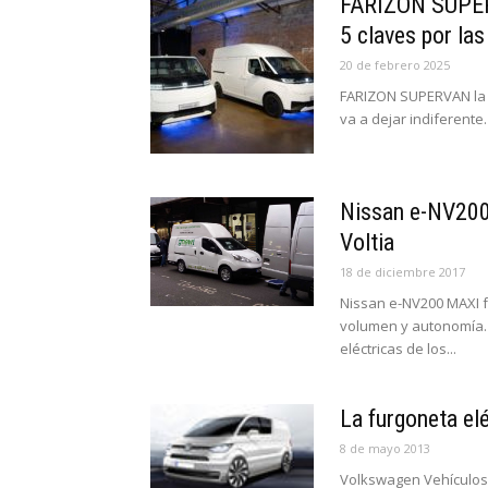
FARIZON SUPERV
5 claves por las
20 de febrero 2025
FARIZON SUPERVAN la n
va a dejar indiferente
Nissan e-NV200
Voltia
18 de diciembre 2017
Nissan e-NV200 MAXI f
volumen y autonomía. 
eléctricas de los...
La furgoneta el
8 de mayo 2013
Volkswagen Vehículos 