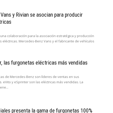
ans y Rivian se asocian para producir
tricas
una colaboración para la asociación estratégica y producción
s eléctricas. Mercedes-Benz Vans y el fabricante de vehículos
r, las furgonetas eléctricas más vendidas
icas de Mercedes-Benz son líderes de ventas en sus
 eVito y eSprinter son las eléctricas más vendidas. La
ene...
riales presenta la gama de furgonetas 100%