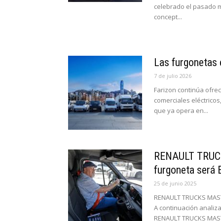
celebrado el pasado m
concept...
Las furgonetas 
7 de julio 2026
Farizon continúa ofre
comerciales eléctricos
que ya opera en...
RENAULT TRUCK
furgoneta será
25 de junio 2025
RENAULT TRUCKS MASTE
A continuación analiz
RENAULT TRUCKS MAST