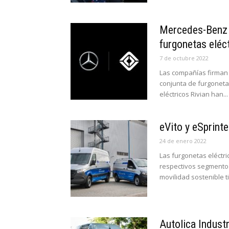
Mercedes-Benz V
furgonetas eléc
7 de octubre 2022
Las compañías firman 
conjunta de furgoneta
eléctricos Rivian han...
eVito y eSprinte
24 de enero 2022
Las furgonetas eléctr
respectivos segmentos.
movilidad sostenible ti
Autolica Indust