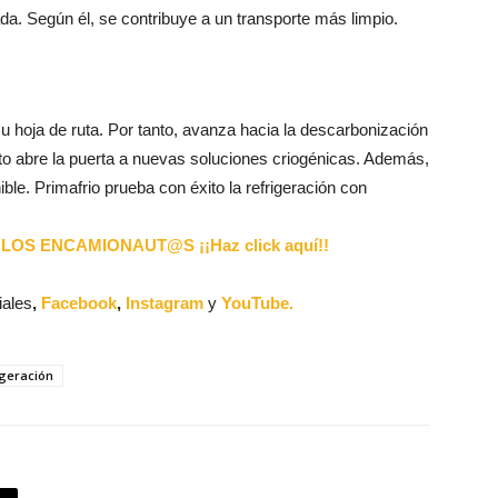
da. Según él, se contribuye a un transporte más limpio.
u hoja de ruta. Por tanto, avanza hacia la descarbonización
oyecto abre la puerta a nuevas soluciones criogénicas. Además,
e. Primafrio prueba con éxito la refrigeración con
LOS ENCAMIONAUT@S ¡¡Haz click aquí!!
iales
,
Facebook
,
Instagram
y
YouTube.
igeración