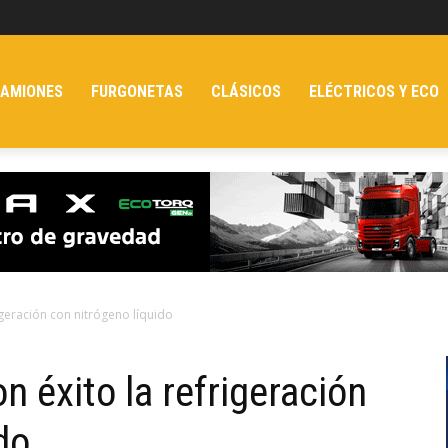
AMIONES
FURGONETAS
CLÁSICOS
ELÉCTRICOS Y ECO
igeración con nitrógeno líquido
n éxito la refrigeración
do