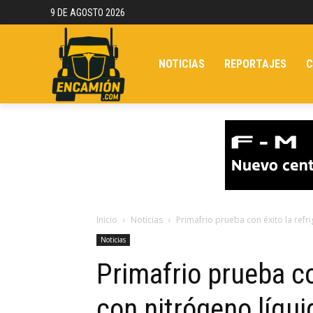
9 DE AGOSTO 2026
NOTICIAS
REPORTAJES
C
Inicio
Noticias
Primafrio prueba con éxito la refr
Noticias
Primafrio prueba co
con nitrógeno líqui