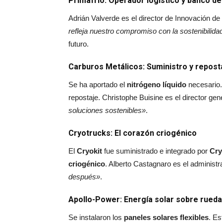
Primafrio: Operador logístico y banco d
Adrián Valverde es el director de Innovación d
refleja nuestro compromiso con la sostenibilida
futuro.
Carburos Metálicos: Suministro y repost
Se ha aportado el
nitrógeno líquido
necesario.
repostaje. Christophe Buisine es el director ge
soluciones sostenibles»
.
Cryotrucks: El corazón criogénico
El
Cryokit
fue suministrado e integrado por
Cry
criogénico
. Alberto Castagnaro es el administ
después»
.
Apollo-Power: Energía solar sobre rued
Se instalaron los
paneles solares flexibles
. Es