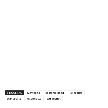
ETIQUETAS
Movilidad
sostenibilidad
Teleroute
transporte
WConnecta
Wtransnet