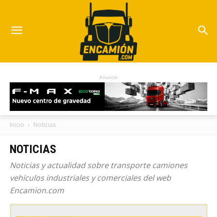
Anuncio
Inicio
Noticias
NOTICIAS
Noticias y actualidad sobre transporte camiones
vehículos industriales y comerciales del web
Encamion.com