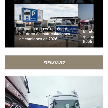
DESTACADOS
DESTACADOS
Faconauto prevé un récord
El futuro del 
histórico de matriculaciones
en marcha y 
de camiones en 2026
Ecotransporte
REPORTAJES