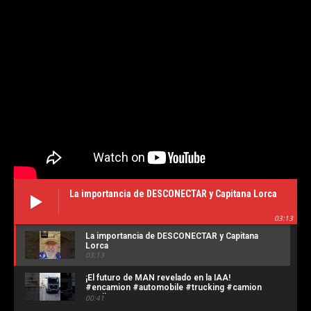
La importancia de DESCONECTAR y Capitana Lorca
03:13
La importancia de DESCONECTAR y Capitana
Lorca
03:13
¡El futuro de MAN revelado en la IAA!
#encamion #automobile #trucking #camion
#trailer #transporte
00:41