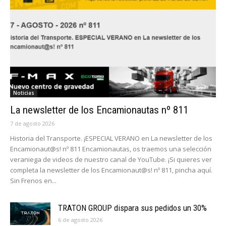
Noticias
La newsletter de los Encamionautas nº 811
7 de agosto 2026
Historia del Transporte. ¡ESPECIAL VERANO en La newsletter de los
Encamionaut@s! nº 811 Encamionautas, os traemos una selección
veraniega de videos de nuestro canal de YouTube. ¡Si quieres ver
completa la newsletter de los Encamionaut@s! nº 811, pincha aquí.
Sin Frenos en...
TRATON GROUP dispara sus pedidos un 30%
6 de agosto 2026