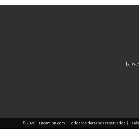
La web
© 2026 | Encamion.com | Todos los derechos reservados | Reali