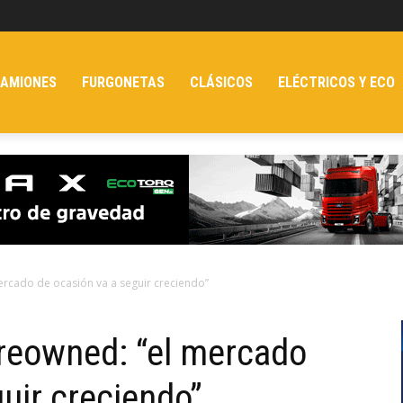
AMIONES
FURGONETAS
CLÁSICOS
ELÉCTRICOS Y ECO
ercado de ocasión va a seguir creciendo”
Preowned: “el mercado
uir creciendo”