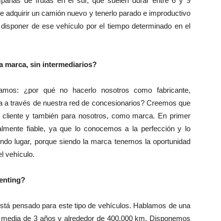
añas de frutas en el sur, que suelen durar entre 6 y 9
ue adquirir un camión nuevo y tenerlo parado e improductivo
 disponer de ese vehículo por el tiempo determinado en el
a marca, sin intermediarios?
tamos: ¿por qué no hacerlo nosotros como fabricante,
ca a través de nuestra red de concesionarios? Creemos que
 cliente y también para nosotros, como marca. En primer
talmente fiable, ya que lo conocemos a la perfección y lo
do lugar, porque siendo la marca tenemos la oportunidad
el vehículo.
enting?
 está pensado para este tipo de vehículos. Hablamos de una
d media de 3 años y alrededor de 400.000 km. Disponemos