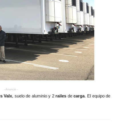
- Anuncio -
es Valx
, suelo de aluminio y 2
railes
de
carga
. El equipo de