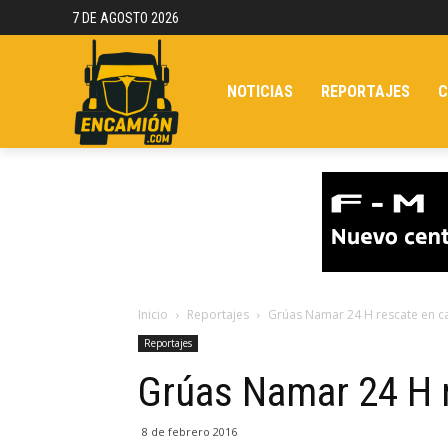
7 DE AGOSTO 2026
NOTICIAS
REPORTAJES
C
Inicio
Reportajes
Grúas Namar 24 H rescate en c
Reportajes
Grúas Namar 24 H r
8 de febrero 2016