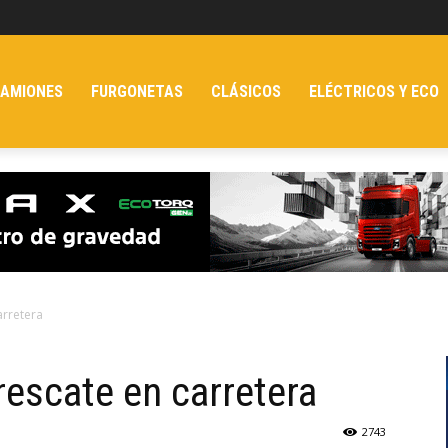
AMIONES
FURGONETAS
CLÁSICOS
ELÉCTRICOS Y ECO
arretera
escate en carretera
2743