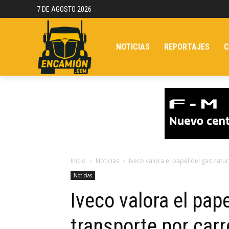
7 DE AGOSTO 2026
NOTICIAS
REPORTAJES
C
Inicio
Noticias
Iveco valora el papel del gas natur
Noticias
Iveco valora el pape
transporte por carr