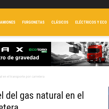
AMIONES
FURGONETAS
CLÁSICOS
ELÉCTRICOS Y ECO
al en el transporte por carretera
l del gas natural en el
etera