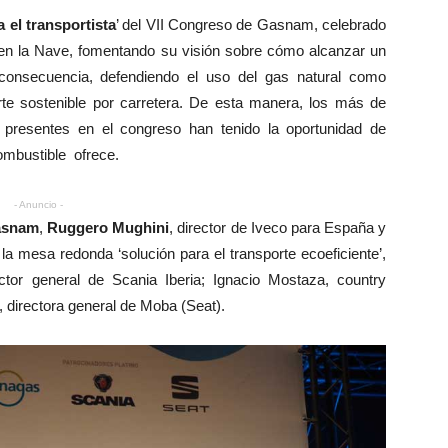
 el transportista
’ del VII Congreso de Gasnam, celebrado
l en la Nave, fomentando su visión sobre cómo alcanzar un
 consecuencia, defendiendo el uso del gas natural como
rte sostenible por carretera. De esta manera, los más de
 presentes en el congreso han tenido la oportunidad de
combustible
ofrece.
- Anuncio -
asnam
,
Ruggero Mughini
, director de Iveco para España y
 la mesa redonda ‘solución para el transporte ecoeficiente’,
ector general de Scania Iberia; Ignacio Mostaza, country
, directora general de Moba (Seat).