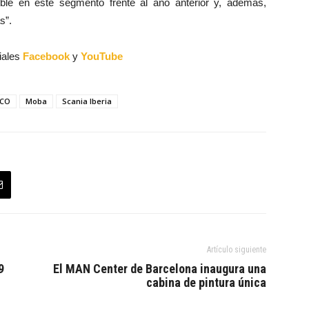
ble en este segmento frente al año anterior y, además,
s”.
iales
Facebook
y
YouTube
ECO
Moba
Scania Iberia
Artículo siguiente
9
El MAN Center de Barcelona inaugura una
cabina de pintura única