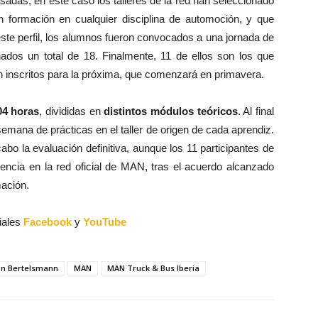
sadas, en este caso los talleres de la red han seleccionado
 formación en cualquier disciplina de automoción, y que
 este perfil, los alumnos fueron convocados a una jornada de
onados un total de 18. Finalmente, 11 de ellos son los que
n inscritos para la próxima, que comenzará en primavera.
04 horas
, divididas en
distintos módulos teóricos
. Al final
emana de prácticas en el taller de origen de cada aprendiz.
cabo la evaluación definitiva, aunque los 11 participantes de
encia en la red oficial de MAN, tras el acuerdo alcanzado
mación.
iales
Facebook
y
YouTube
ón Bertelsmann
MAN
MAN Truck & Bus Iberia