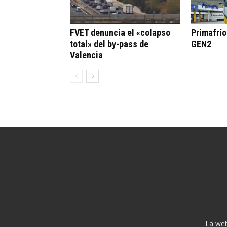
FVET denuncia el «colapso
Primafrí
total» del by-pass de
GEN2
Valencia
La web