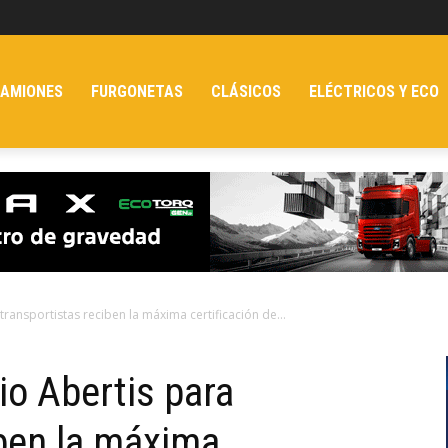
AMIONES
FURGONETAS
CLÁSICOS
ELÉCTRICOS Y ECO
transportistas reciben la máxima certificación de...
io Abertis para
iben la máxima