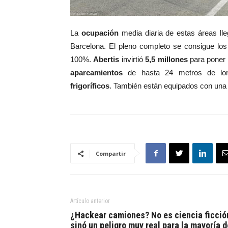
La
ocupación
media diaria de estas áreas l
Barcelona. El pleno completo se consigue los
100%.
Abertis
invirtió
5,5 millones
para poner
aparcamientos
de hasta 24 metros de lo
frigoríficos
. También están equipados con un
Compartir
Artículo anterior
¿Hackear camiones? No es ciencia ficció
sinó un peligro muy real para la mayoría d