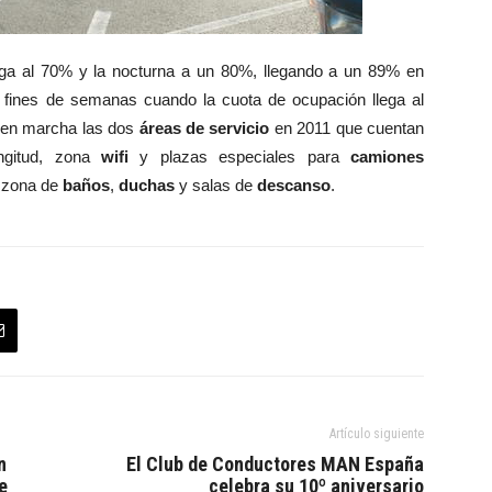
lega al 70% y la nocturna a un 80%, llegando a un 89% en
 fines de semanas cuando la cuota de ocupación llega al
 en marcha las dos
áreas de servicio
en 2011 que cuentan
ngitud, zona
wifi
y plazas especiales para
camiones
a zona de
baños
,
duchas
y salas de
descanso
.
Artículo siguiente
n
El Club de Conductores MAN España
e
celebra su 10º aniversario