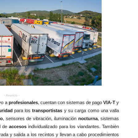
- Anuncio -
vo a
profesionales
, cuentan con sistemas de pago
VIA-T
y
uridad
para los
transportistas
y su carga como una valla
to
, sensores de vibración, iluminación
nocturna
, sistemas
l
de
accesos
individualizado para los viandantes. También
rada y salida a los recintos y llevan a cabo procedimientos