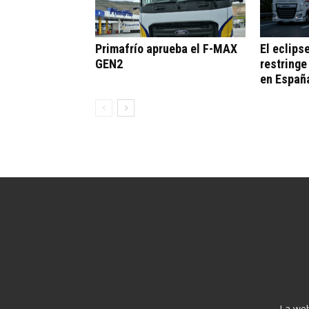
Primafrío aprueba el F-MAX
El eclips
GEN2
restringe
en Españ
La web