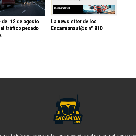
e del 12 de agosto
La newsletter de los
 el tráfico pesado
Encamionaut@s nº 810
a
 que te informa sobre todas las novedades del sector, noticias y rep