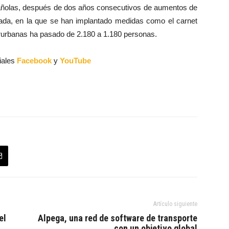
spañolas, después de dos años consecutivos de aumentos de
década, en la que se han implantado medidas como el carnet
terurbanas ha pasado de 2.180 a 1.180 personas.
iales
Facebook
y
YouTube
Artículo siguiente
el
Alpega, una red de software de transporte
con un objetivo global