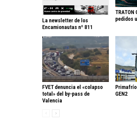
TRATON G
pedidos 
La newsletter de los
Encamionautas nº 811
FVET denuncia el «colapso
Primafrí
total» del by-pass de
GEN2
Valencia