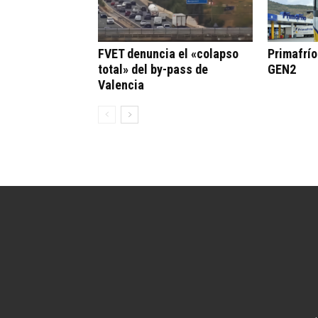
FVET denuncia el «colapso
Primafrí
total» del by-pass de
GEN2
Valencia