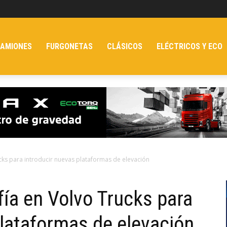
AMIONES
FURGONETAS
CLÁSICOS
ELÉCTRICOS Y ECO
rucks para introducir nuevas plataformas de elevación
nfía en Volvo Trucks para
plataformas de elevación