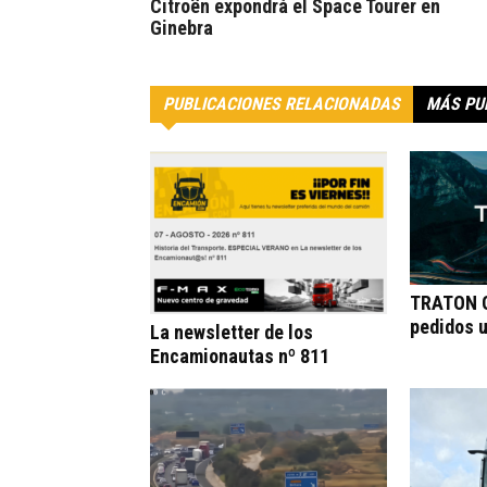
Citroën expondrá el Space Tourer en
Ginebra
PUBLICACIONES RELACIONADAS
MÁS PU
TRATON G
pedidos 
La newsletter de los
Encamionautas nº 811