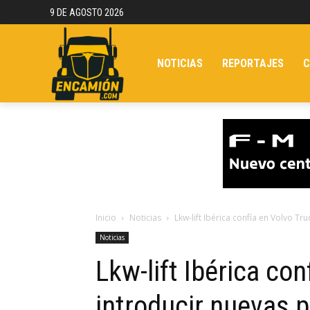
9 DE AGOSTO 2026
NOTICIAS
REPORTAJES
C
Inicio
Noticias
Lkw-lift Ibérica confía en Volvo T
Noticias
Lkw-lift Ibérica co
introducir nuevas 