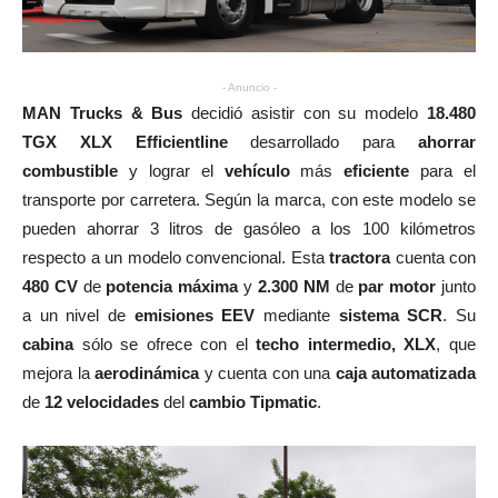
- Anuncio -
MAN Trucks & Bus
decidió asistir con su modelo
18.480
TGX XLX Efficientline
desarrollado para
ahorrar
combustible
y lograr el
vehículo
más
eficiente
para el
transporte por carretera. Según la marca, con este modelo se
pueden ahorrar 3 litros de gasóleo a los 100 kilómetros
respecto a un modelo convencional. Esta
tractora
cuenta con
480 CV
de
potencia máxima
y
2.300 NM
de
par motor
junto
a un nivel de
emisiones
EEV
mediante
sistema SCR
. Su
cabina
sólo se ofrece con el
techo intermedio, XLX
, que
mejora la
aerodinámica
y cuenta con una
caja automatizada
de
12 velocidades
del
cambio Tipmatic
.