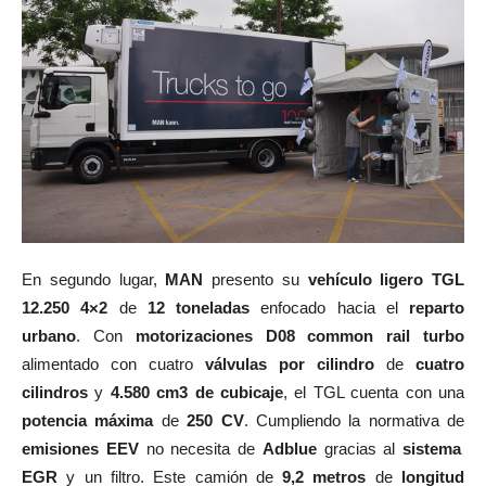
En segundo lugar,
MAN
presento su
vehículo ligero TGL
12.250 4×2
de
12 toneladas
enfocado hacia el
reparto
urbano
. Con
motorizaciones D08 common rail turbo
alimentado con cuatro
válvulas por cilindro
de
cuatro
cilindros
y
4.580 cm3 de cubicaje
, el TGL cuenta con una
potencia máxima
de
250 CV
. Cumpliendo la normativa de
emisiones EEV
no necesita de
Adblue
gracias al
sistema
EGR
y un filtro. Este camión de
9,2 metros
de
longitud