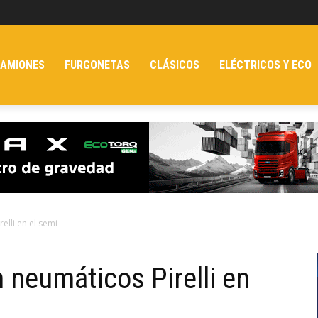
AMIONES
FURGONETAS
CLÁSICOS
ELÉCTRICOS Y ECO
elli en el semi
 neumáticos Pirelli en