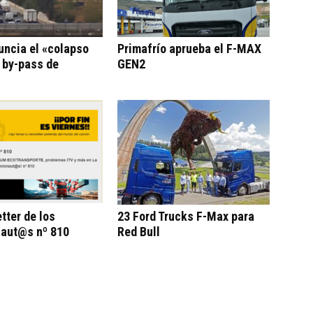
uncia el «colapso
Primafrío aprueba el F-MAX
l by-pass de
GEN2
tter de los
23 Ford Trucks F-Max para
aut@s nº 810
Red Bull