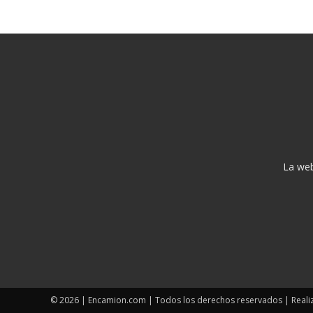
La web
© 2026 | Encamion.com | Todos los derechos reservados | Reali