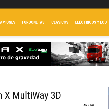
AMIONES
FURGONETAS
CLÁSICOS
ELÉCTRICOS Y ECO
n X MultiWay 3D
2140