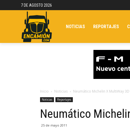
7 DE AGOSTO 2026
NOTICIAS
REPORTAJES
C
Inicio
Noticias
Neumático Michelin X MultiWay 3D
Noticias
Reportajes
Neumático Micheli
25 de mayo 2011