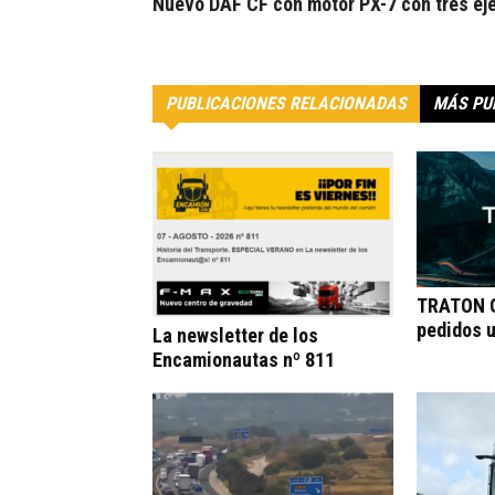
Nuevo DAF CF con motor PX-7 con tres ej
PUBLICACIONES RELACIONADAS
MÁS PU
TRATON G
pedidos 
La newsletter de los
Encamionautas nº 811