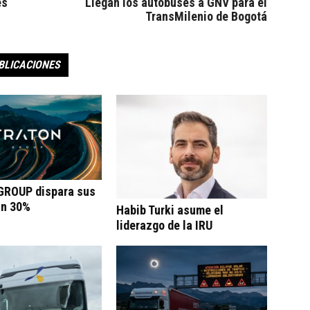
es
Llegan los autobuses a GNV para el
TransMilenio de Bogotá
BLICACIONES
ROUP dispara sus
un 30%
Habib Turki asume el
liderazgo de la IRU