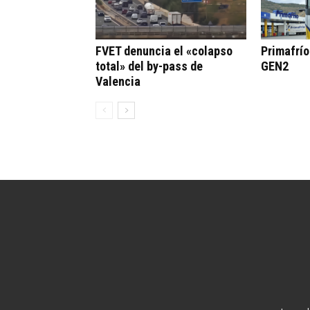
FVET denuncia el «colapso
Primafrí
total» del by-pass de
GEN2
Valencia