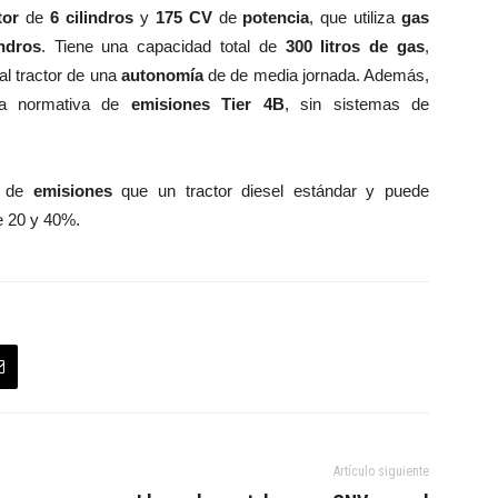
tor
de
6 cilindros
y
175 CV
de
potencia
, que utiliza
gas
indros
. Tiene una capacidad total de
300 litros de gas
,
 al tractor de una
autonomía
de de media jornada. Además,
la normativa de
emisiones Tier 4B
, sin sistemas de
s de
emisiones
que un tractor diesel estándar y puede
e 20 y 40%.
Artículo siguiente