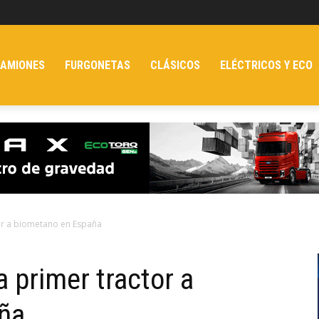
AMIONES
FURGONETAS
CLÁSICOS
ELÉCTRICOS Y ECO
or a biometano en España
 primer tractor a
ña