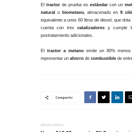
El
tractor
de prueba es
estándar
con un
mo
natural
o
biometano
, almacenado en
9 cil
equivalente a unos 60 litros de diesel, que dota
cuenta con tres
catalizadores
y cumple 
postratamiento adicionales.
El
tractor a metano
emite un 80% meno
representar un
ahorro
de
combustible
de entr
Compartir
Artículo anterior