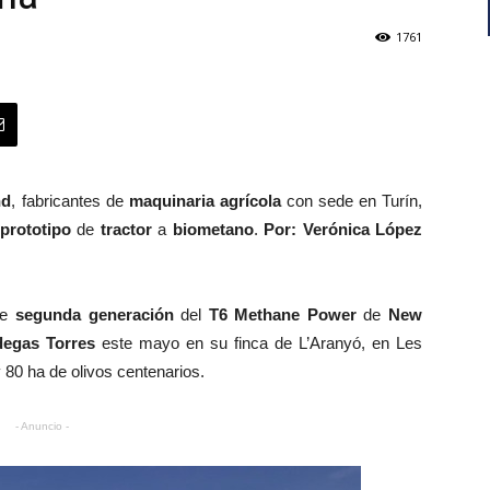
1761
nd
, fabricantes de
maquinaria agrícola
con sede en Turín,
prototipo
de
tractor
a
biometano
.
Por: Verónica López
de
segunda generación
del
T6 Methane Power
de
New
egas Torres
este mayo en su finca de L’Aranyó, en Les
 80 ha de olivos centenarios.
- Anuncio -