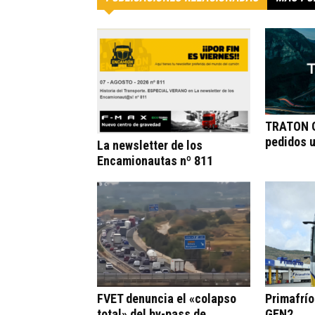
TRATON G
pedidos 
La newsletter de los
Encamionautas nº 811
FVET denuncia el «colapso
Primafrí
total» del by-pass de
GEN2