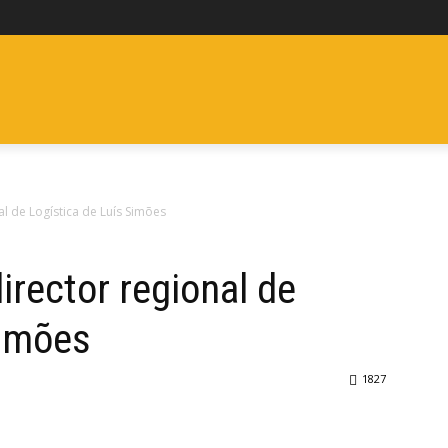
ES
FURGONETAS
CLÁSICOS
ELÉCTRICOS Y ECO
P
al de Logística de Luís Simões
director regional de
Simões
1827