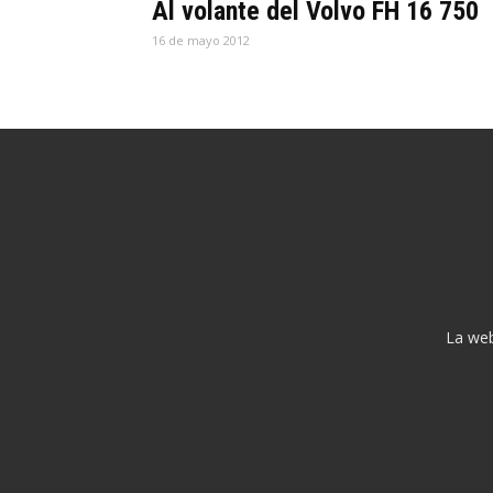
Al volante del Volvo FH 16 750
16 de mayo 2012
La web