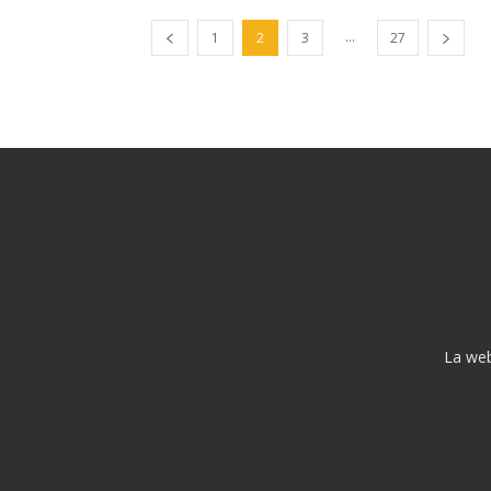
...
1
2
3
27
La web