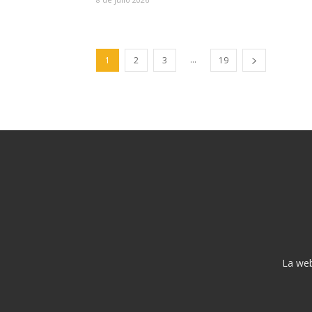
...
1
2
3
19
La web