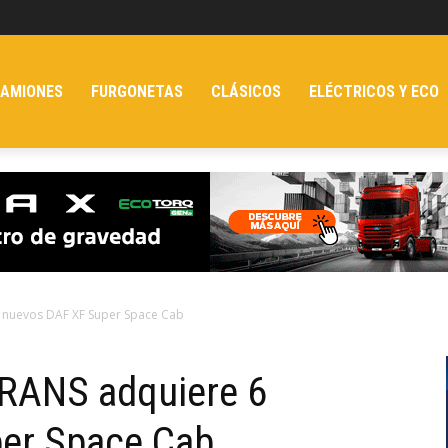
AMIONES
FURGONETAS
CLÁSICOS
ELÉCTRICOS Y ECO
nuevos DAF XF Super Space Cab
ANS adquiere 6
er Space Cab