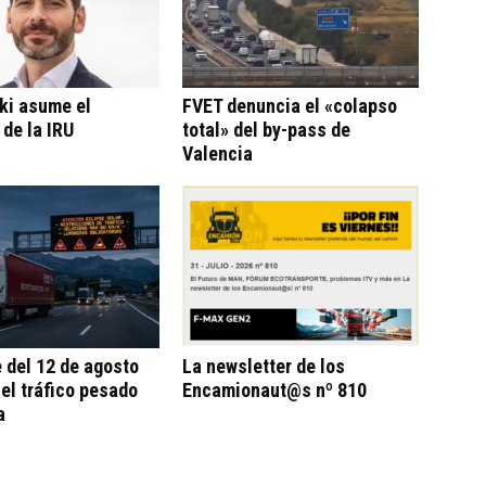
ki asume el
FVET denuncia el «colapso
 de la IRU
total» del by-pass de
Valencia
e del 12 de agosto
La newsletter de los
 el tráfico pesado
Encamionaut@s nº 810
a