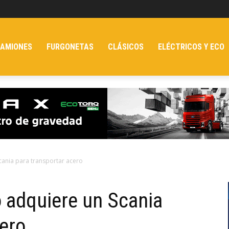
AMIONES
FURGONETAS
CLÁSICOS
ELÉCTRICOS Y ECO
cania para transportar acero
 adquiere un Scania
cero