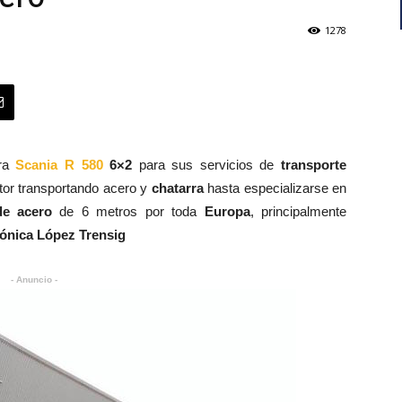
1278
ora
Scania R 580
6×2
para sus servicios de
transporte
or transportando acero y
chatarra
hasta especializarse en
de acero
de 6 metros por toda
Europa
, principalmente
ónica López Trensig
- Anuncio -