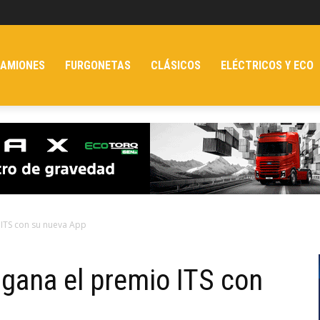
AMIONES
FURGONETAS
CLÁSICOS
ELÉCTRICOS Y ECO
 ITS con su nueva App
 gana el premio ITS con