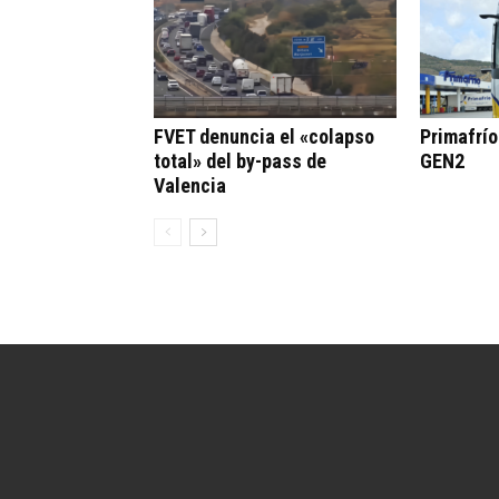
FVET denuncia el «colapso
Primafrí
total» del by-pass de
GEN2
Valencia