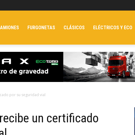
AMIONES
FURGONETAS
CLÁSICOS
ELÉCTRICOS Y ECO
icado por su seguridad vial
recibe un certificado
al