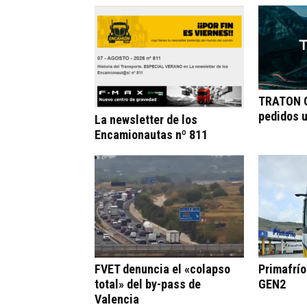
TRATON G
pedidos 
La newsletter de los
Encamionautas nº 811
FVET denuncia el «colapso
Primafrí
total» del by-pass de
GEN2
Valencia