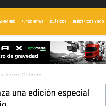
AMIONES
FURGONETAS
CLÁSICOS
ELÉCTRICOS Y ECO
 especial por su 20 aniversario
nza una edición especial
io