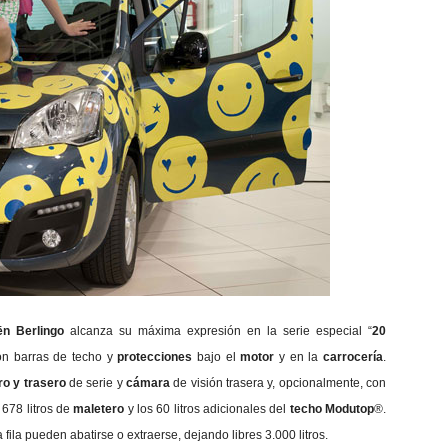
ën Berlingo
alcanza su máxima expresión en la serie especial “
20
on barras de techo y
protecciones
bajo el
motor
y en la
carrocería
.
ro y trasero
de serie y
cámara
de visión trasera y, opcionalmente, con
s 678 litros de
maletero
y los 60 litros adicionales del
techo Modutop
®.
fila pueden abatirse o extraerse, dejando libres 3.000 litros.