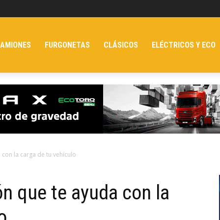
AMIONES
FURGONETAS
CLÁSICOS
ELÉCTRICOS Y ECO
 con la carga de tu vehículo
ón que te ayuda con la
o