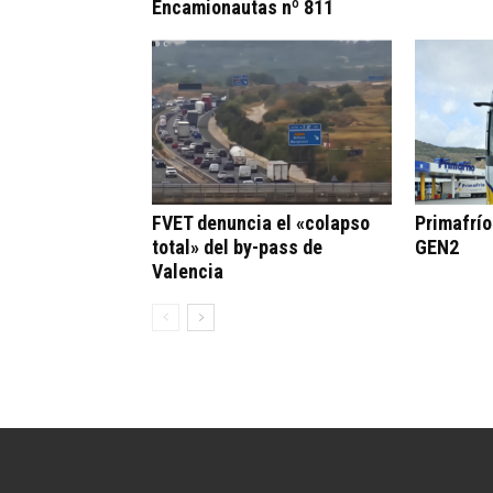
Encamionautas nº 811
FVET denuncia el «colapso
Primafrí
total» del by-pass de
GEN2
Valencia