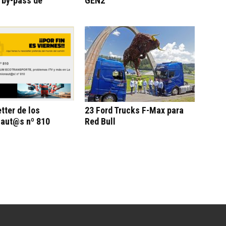
l by-pass de
GEN2
tter de los
23 Ford Trucks F-Max para
aut@s nº 810
Red Bull