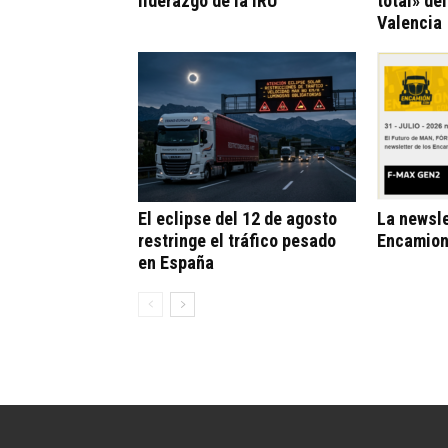
liderazgo de la IRU
total» de
Valencia
El eclipse del 12 de agosto
La newsle
restringe el tráfico pesado
Encamion
en España