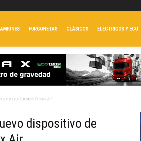
AMIONES
FURGONETAS
CLÁSICOS
ELÉCTRICOS Y ECO
 de peaje Eurotoll Tribox Air
uevo dispositivo de
x Air