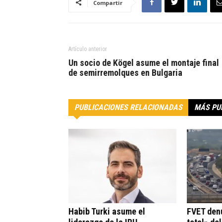
Compartir
Artículo anterior
Un socio de Kögel asume el montaje final
de semirremolques en Bulgaria
PUBLICACIONES RELACIONADAS
MÁS PU
Habib Turki asume el
FVET den