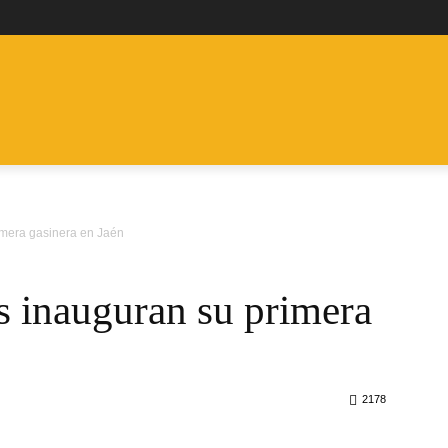
ES
FURGONETAS
CLÁSICOS
ELÉCTRICOS Y ECO
P
rimera gasinera en Jaén
inauguran su primera
2178