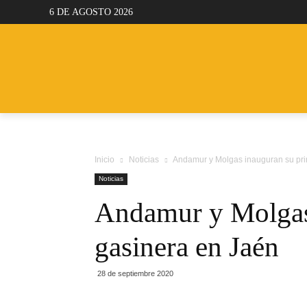
6 DE AGOSTO 2026
NOTICIAS
REPORTAJES
CAMION
Inicio
Noticias
Andamur y Molgas inauguran su p
Noticias
Andamur y Molgas 
gasinera en Jaén
28 de septiembre 2020