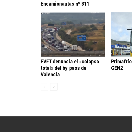
Encamionautas nº 811
FVET denuncia el «colapso
Primafrí
total» del by-pass de
GEN2
Valencia