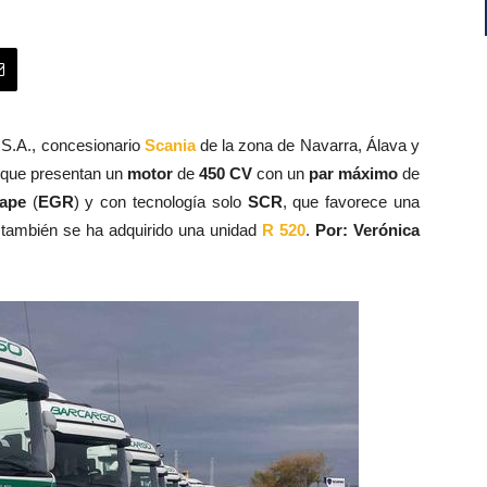
 S.A., concesionario
Scania
de la zona de Navarra, Álava y
que presentan un
motor
de
450 CV
con un
par máximo
de
ape
(
EGR
) y con tecnología solo
SCR
, que favorece una
también se ha adquirido una unidad
R 520
.
Por: Verónica