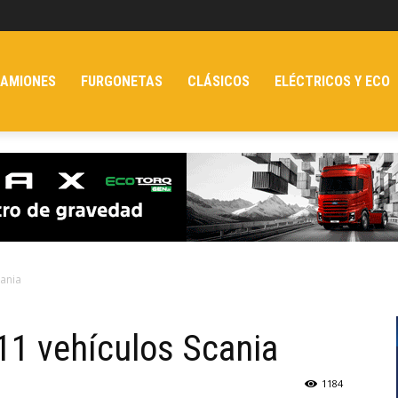
AMIONES
FURGONETAS
CLÁSICOS
ELÉCTRICOS Y ECO
cania
11 vehículos Scania
1184