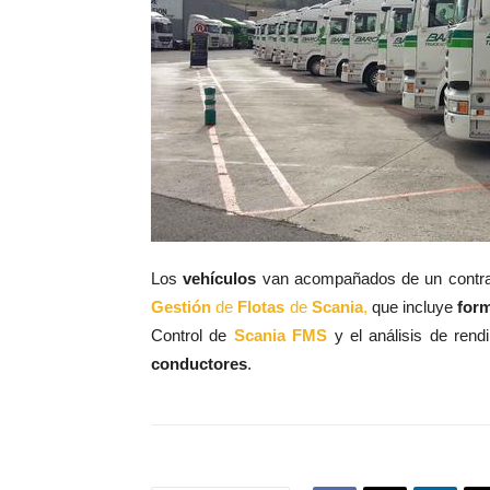
Los
vehículos
van acompañados de un contr
Gestión
de
Flotas
de
Scania
,
que incluye
for
Control de
Scania FMS
y el análisis de rend
conductores
.