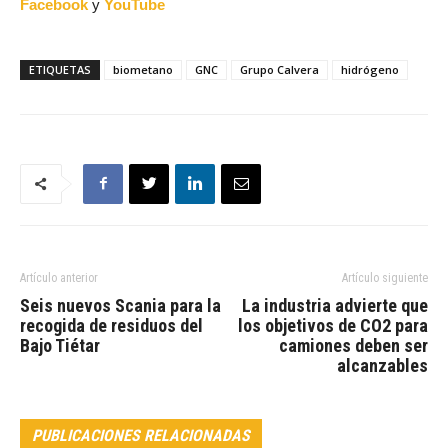
Facebook
y
YouTube
ETIQUETAS
biometano
GNC
Grupo Calvera
hidrógeno
Artículo anterior
Artículo siguiente
Seis nuevos Scania para la
La industria advierte que
recogida de residuos del
los objetivos de CO2 para
Bajo Tiétar
camiones deben ser
alcanzables
PUBLICACIONES RELACIONADAS