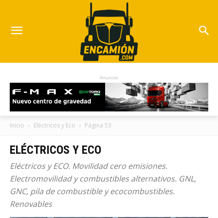
Anuncio
Inicio
Eléctricos y Eco
Página 53
ELÉCTRICOS Y ECO
Eléctricos y ECO. Movilidad cero emisiones.
Electromovilidad y combustibles alternativos. GNL,
GNC, pila de combustible y ecocombustibles.
Renovables