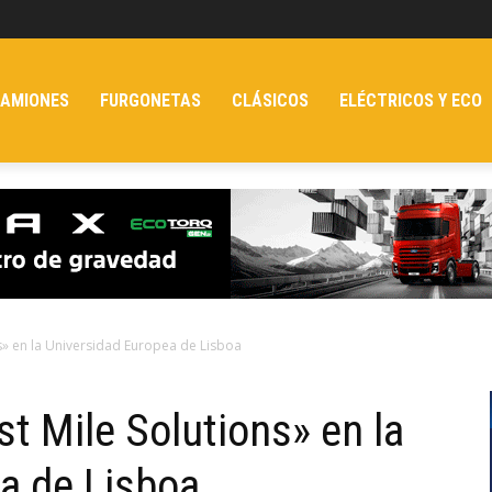
AMIONES
FURGONETAS
CLÁSICOS
ELÉCTRICOS Y ECO
s» en la Universidad Europea de Lisboa
t Mile Solutions» en la
a de Lisboa