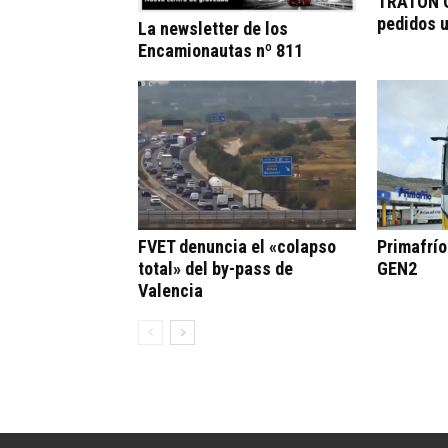
TRATON G
pedidos 
La newsletter de los
Encamionautas nº 811
FVET denuncia el «colapso
Primafrí
total» del by-pass de
GEN2
Valencia