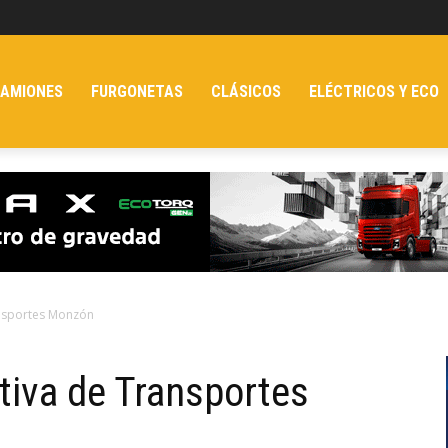
AMIONES
FURGONETAS
CLÁSICOS
ELÉCTRICOS Y ECO
nsportes Monzón
iva de Transportes