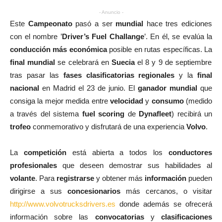
- Anuncio -
Este
Campeonato
pasó a ser
mundial
hace tres ediciones
con el nombre ’
Driver’s Fuel Challange
’. En él, se evalúa la
conducción más económica
posible en rutas específicas. La
final mundial
se celebrará en
Suecia
el 8 y 9 de septiembre
tras pasar las
fases clasificatorias regionales
y la
final
nacional
en Madrid el 23 de junio. El
ganador mundial
que
consiga la mejor medida entre
velocidad
y
consumo
(medido
a través del sistema
fuel scoring
de
Dynafleet
) recibirá un
trofeo
conmemorativo y disfrutará de una experiencia
Volvo
.
La
competición
está abierta a todos los
conductores
profesionales
que deseen demostrar sus habilidades al
volante
. Para
registrarse
y obtener más
información
pueden
dirigirse a sus
concesionarios
más cercanos, o visitar
http://www.volvotrucksdrivers.es
donde además se ofrecerá
información sobre las
convocatorias
y
clasificaciones