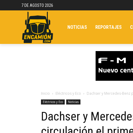
7 DE AGOSTO 2026
NOTICIAS
REPORTAJES
C
Inicio
Eléctricos y Eco
Dachser y Mercedes-Benz po
Eléctricos y Eco
Noticias
Dachser y Mercede
circulación el pri