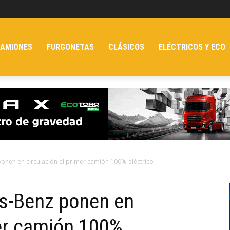
AMIONES
FURGONETAS
CLÁSICOS
ELÉCTRICOS Y ECO
nen en circulación el primer camión 100% eléctrico
s-Benz ponen en
mer camión 100%