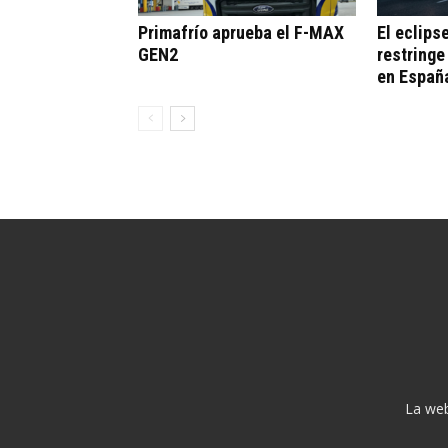
Primafrío aprueba el F-MAX
El eclips
GEN2
restringe
en Españ
La web