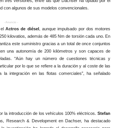
n tres versiones, entre las que Dachser ha optado por el
itud con algunos de sus modelos convencionales.
- Anuncio -
 el
Actros de diésel
, aunque impulsado por dos motores
1.250 kilovatios, además de 485 Nm de torsión cada uno. En
antiza este suministro gracias a un total de once conjuntos
iten una autonomía de 200 kilómetros y son capaces de
eladas. “Aún hay un número de cuestiones técnicas y
cular por lo que se refiere a la duración y al coste de las
ra la integración en las flotas comerciales”, ha señalado
s
or la introducción de los vehículos 100% eléctricos.
Stefan
tions, Research & Development en Dachser, ha destacado