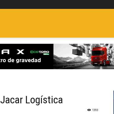
ES
FURGONETAS
CLÁSICOS
ELÉCTRICOS Y ECO
P
 Jacar Logística
1393