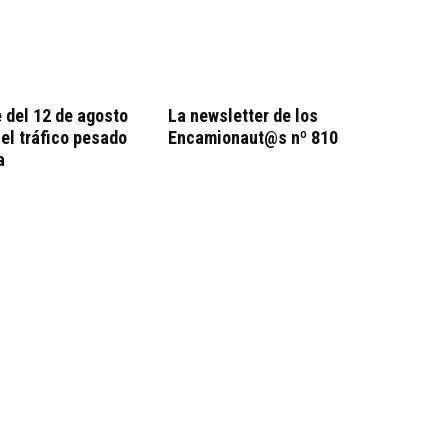
e del 12 de agosto
La newsletter de los
 el tráfico pesado
Encamionaut@s nº 810
a