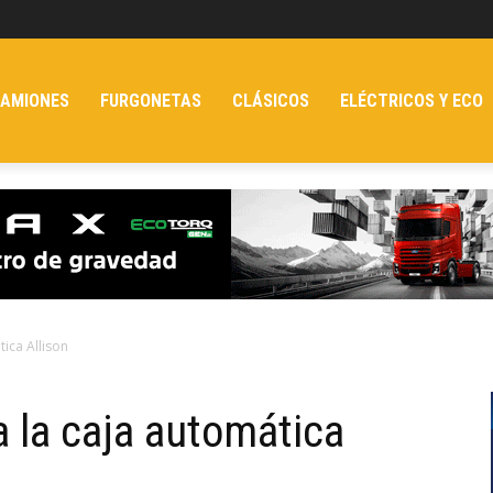
AMIONES
FURGONETAS
CLÁSICOS
ELÉCTRICOS Y ECO
ica Allison
 la caja automática