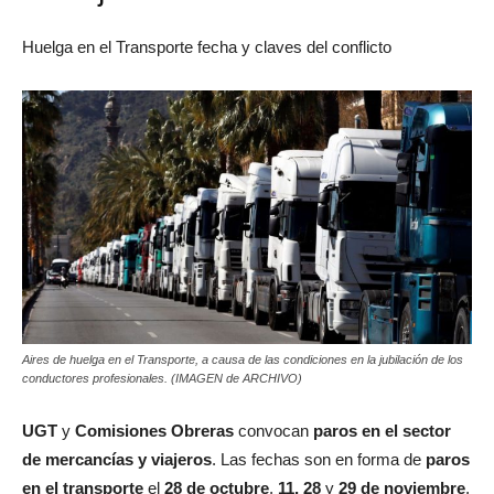
Huelga en el Transporte fecha y claves del conflicto
Aires de huelga en el Transporte, a causa de las condiciones en la jubilación de los
conductores profesionales. (IMAGEN de ARCHIVO)
UGT
y
Comisiones Obreras
convocan
paros en el sector
de mercancías y viajeros
. Las fechas son en forma de
paros
en el transporte
el
28 de octubre
,
11, 28
y
29 de noviembre
,