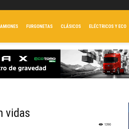
AMIONES
FURGONETAS
CLÁSICOS
ELÉCTRICOS Y ECO
n vidas
1390