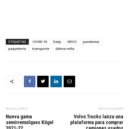
ETIQUETAS
COVID-19
Daily
IVECO
pandemia
paquetería
transporte
última milla
Artículo anterior
Artículo siguiente
Nueva gama
Volvo Trucks lanza una
semirremolques Kögel
plataforma para comprar
2021-22
camiones usados