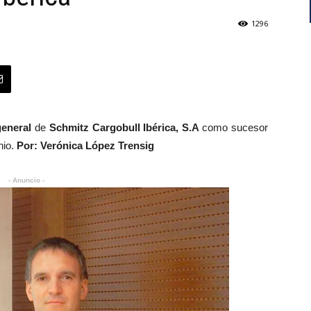
1296
general
de
Schmitz Cargobull Ibérica, S.A
como sucesor
nio.
Por: Verónica López Trensig
- Anuncio -