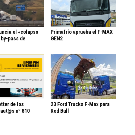
uncia el «colapso
Primafrío aprueba el F-MAX
l by-pass de
GEN2
tter de los
23 Ford Trucks F-Max para
aut@s nº 810
Red Bull