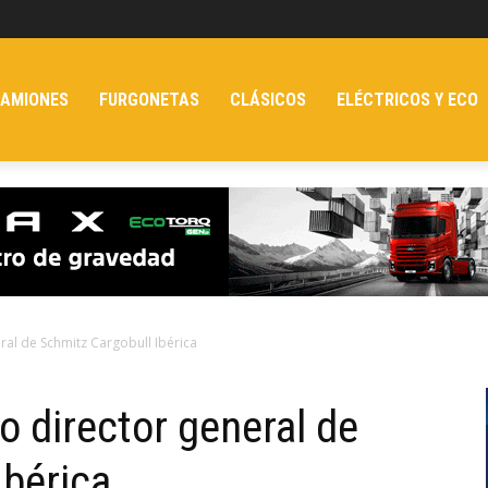
AMIONES
FURGONETAS
CLÁSICOS
ELÉCTRICOS Y ECO
ral de Schmitz Cargobull Ibérica
o director general de
Ibérica