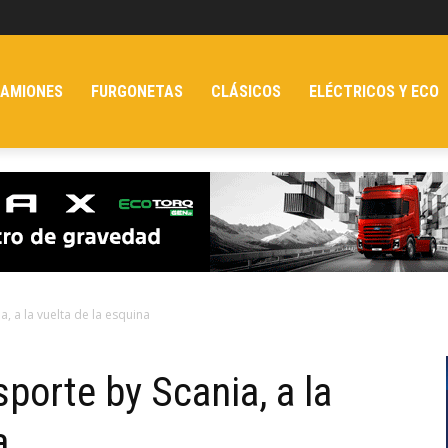
AMIONES
FURGONETAS
CLÁSICOS
ELÉCTRICOS Y ECO
, a la vuelta de la esquina
sporte by Scania, a la
a