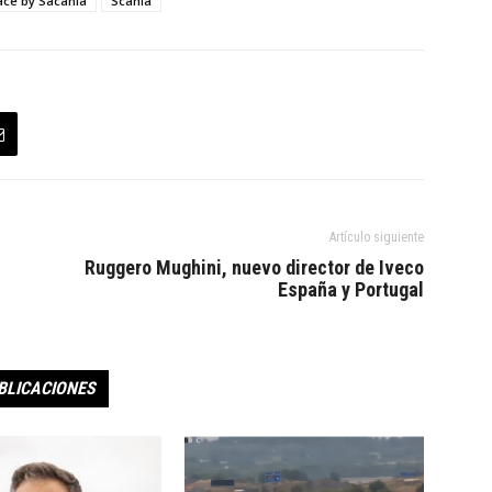
ace by Sacania
Scania
Artículo siguiente
Ruggero Mughini, nuevo director de Iveco
España y Portugal
BLICACIONES