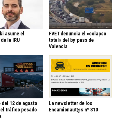
ki asume el
FVET denuncia el «colapso
 de la IRU
total» del by-pass de
Valencia
e del 12 de agosto
La newsletter de los
 el tráfico pesado
Encamionaut@s nº 810
a