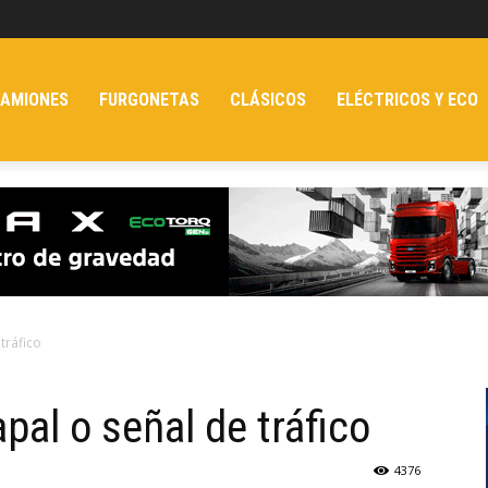
AMIONES
FURGONETAS
CLÁSICOS
ELÉCTRICOS Y ECO
tráfico
pal o señal de tráfico
4376