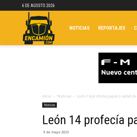
6 DE AGOSTO 2026
NOTICIAS
REPORTAJES
C
Inicio
Noticias
León 14 profecía papal o señal de 
Noticias
León 14 profecía pa
9 de mayo 2025