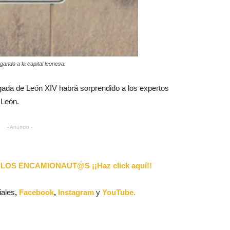
gando a la capital leonesa.
legada de León XIV habrá sorprendido a los expertos
 León.
- Anuncio -
LOS ENCAMIONAUT@S ¡¡Haz click aquí!!
iales
,
Facebook
,
Instagram
y
YouTube.