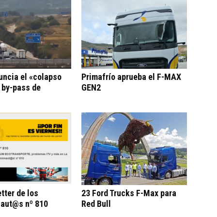
uncia el «colapso
Primafrío aprueba el F-MAX
l by-pass de
GEN2
tter de los
23 Ford Trucks F-Max para
aut@s nº 810
Red Bull