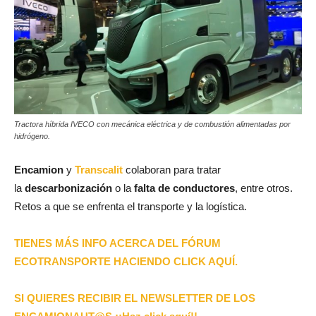
Tractora híbrida IVECO con mecánica eléctrica y de combustión alimentadas por
hidrógeno.
Encamion
y
Transcalit
colaboran para tratar
la
descarbonización
o la
falta de conductores
, entre otros.
Retos a que se enfrenta el transporte y la logística.
TIENES MÁS INFO ACERCA DEL FÓRUM
ECOTRANSPORTE HACIENDO CLICK AQUÍ.
SI QUIERES RECIBIR EL NEWSLETTER DE LOS