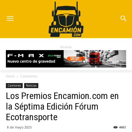
Anuncio
Inicio
Camiones
Camiones
Noticias
Los Premios Encamion.com en
la Séptima Edición Fórum
Ecotransporte
8 de mayo 2025
4461