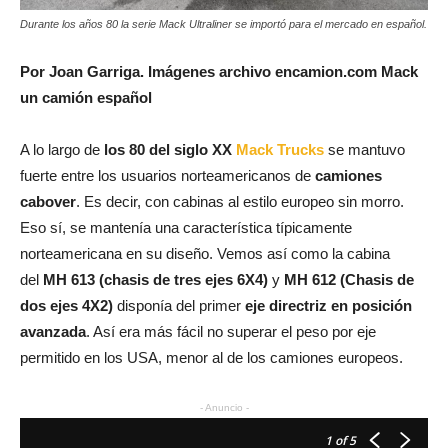
Durante los años 80 la serie Mack Ultraliner se importó para el mercado en español.
Por Joan Garriga. Imágenes archivo encamion.com Mack
un camión español
A lo largo de
los 80 del siglo XX
Mack Trucks
se mantuvo
fuerte entre los usuarios norteamericanos de
camiones
cabover
. Es decir, con cabinas al estilo europeo sin morro.
Eso sí, se mantenía una característica típicamente
norteamericana en su diseño. Vemos así como la cabina
del
MH 613 (chasis de tres ejes 6X4)
y
MH 612 (Chasis de
dos ejes 4X2)
disponía del primer
eje directriz en posición
avanzada
. Así era más fácil no superar el peso por eje
permitido en los USA, menor al de los camiones europeos.
- Anuncio -
1
of 5