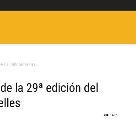
ES
FURGONETAS
CLÁSICOS
ELÉCTRICOS Y ECO
P
 del rally Aïcha des...
e la 29ª edición del
elles
1432