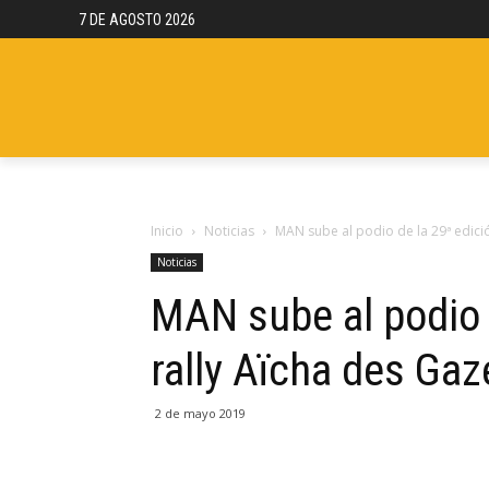
7 DE AGOSTO 2026
NOTICIAS
REPORTAJES
CAMION
Inicio
Noticias
MAN sube al podio de la 29ª edición
Noticias
MAN sube al podio d
rally Aïcha des Gaz
2 de mayo 2019